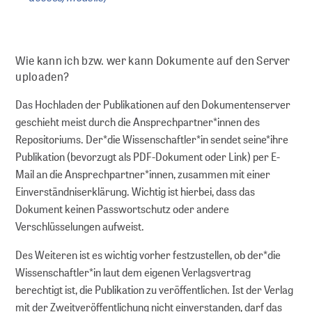
Dokumentieren
Wie kann ich bzw. wer kann Dokumente auf den Server
Referenzieren und finden
uploaden?
Publizieren
Das Hochladen der Publikationen auf den Dokumentenserver
geschieht meist durch die Ansprechpartner*innen des
Archivieren
Repositoriums. Der*die Wissenschaftler*in sendet seine*ihre
Publikation (bevorzugt als PDF-Dokument oder Link) per E-
Mail an die Ansprechpartner*innen, zusammen mit einer
Suchen und nutzen
Einverständniserklärung. Wichtig ist hierbei, dass das
Dokument keinen Passwortschutz oder andere
DIGITALE LANGZEITARCHIVIERUNG
Verschlüsselungen aufweist.
Des Weiteren ist es wichtig vorher festzustellen, ob der*die
Strategische Langzeitarchivierung an
Wissenschaftler*in laut dem eigenen Verlagsvertrag
ZB MED
berechtigt ist, die Publikation zu veröffentlichen. Ist der Verlag
mit der Zweitveröffentlichung nicht einverstanden, darf das