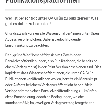
Serien
Policy Serien
Wer ist berechtigt unter OA Grün zu publizieren? Was
MAK Collection
gibt es dabei zu beachten?
Grundsätzlich können alle Wissenschaftler*innen unter Open
Kongresse
Access veröffentlichen. Dabei ist jedoch folgende
Einschränkung zu beachten:
Kongresse Übersicht
Der „grüne Weg“ beschäftigt sich mit Zweit- oder
Parallelveröffentlichungen, also Publikationen, die bereits bei
Forschungsdaten
einem Verlag (meist) in der Print-Version erschienen sind. Dies
impliziert, dass Wissenschaftler*innen, die unter OA Grün
Repositorien
Publikationen veröffentlichen wollen, bereits ein Manuskript
oder Aufsatz bei einem Verlag veröffentlicht haben. Viele
Fachrepositorium Lebenswissenschaften
Verlage stimmen einer Parallelveröffentlichung zu, knüpfen
Publizieren im Fachrepositorium
diese Entscheidung jedoch an Bedingungen, welche
standardmäßig im jeweiligen Verlagsvertrag festgehalten