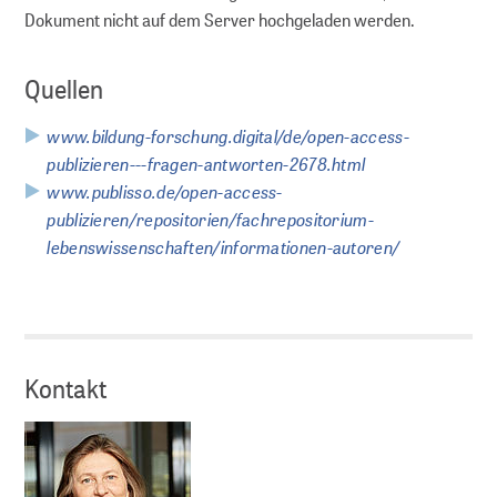
Erhaltungsplanung
Dokument nicht auf dem Server hochgeladen werden.
dLZA Metadaten
Quellen
Partner
www.bildung-forschung.digital/de/open-access-
publizieren---fragen-antworten-2678.html
WIR FÜR SIE
www.publisso.de/open-access-
publizieren/repositorien/fachrepositorium-
lebenswissenschaften/informationen-autoren/
Über uns
Über GMS
Kontakt
Kooperationen
Vorträge und Workshops