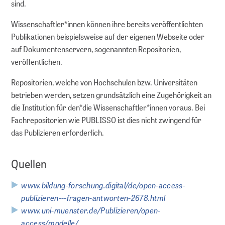
sind.
BERATEN
Wissenschaftler*innen können ihre bereits veröffentlichten
Publikationen beispielsweise auf der eigenen Webseite oder
Leitfäden
auf Dokumentenservern, sogenannten Repositorien,
veröffentlichen.
FAQs
Repositorien, welche von Hochschulen bzw. Universitäten
betrieben werden, setzen grundsätzlich eine Zugehörigkeit an
Workshops
die Institution für den*die Wissenschaftler*innen voraus. Bei
Fachrepositorien wie PUBLISSO ist dies nicht zwingend für
Online-Seminare
das Publizieren erforderlich.
Persönliche Beratung
Quellen
FORSCHUNGSDATENMANAGEMENT
www.bildung-forschung.digital/de/open-access-
publizieren---fragen-antworten-2678.html
www.uni-muenster.de/Publizieren/open-
Planen
access/modelle/