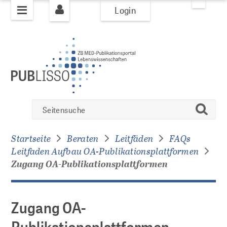
Login
Zur
Zum
Seitennavigation
Inhalt
springen
springen
PUBLIZIEREN
PUBLISSO-System
Zugang
Bücher
suchen
OA-
Policy Bücher
Publikationsplattformen
Bücher Übersicht
Startseite
Beraten
Leitfäden
FAQs
Leitfaden Aufbau OA-Publikationsplattformen
Zugang OA-Publikationsplattformen
Zeitschriften / Artikel
Zeitschriften-Policy
KI-Policy
Zugang OA-
Journals Übersicht
Publikationsplattformen