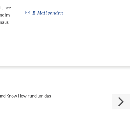
, ihre
E-Mail senden
und im
inaus
es und Know How rund um das