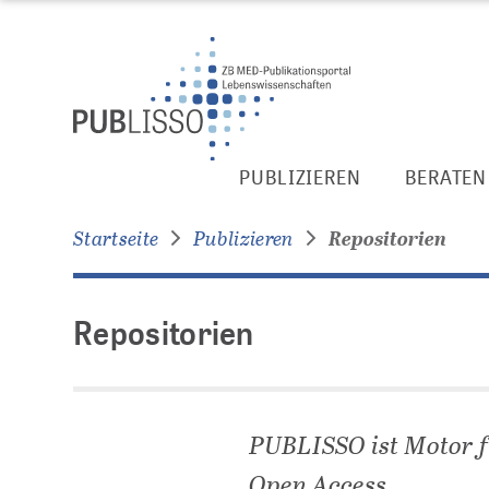
Zur
Zum
Seitennavigation
Inhalt
springen
springen
Repositorien
PUBLIZIEREN
BERATEN
Startseite
Publizieren
Repositorien
Repositorien
PUBLISSO ist Motor 
Open Access.