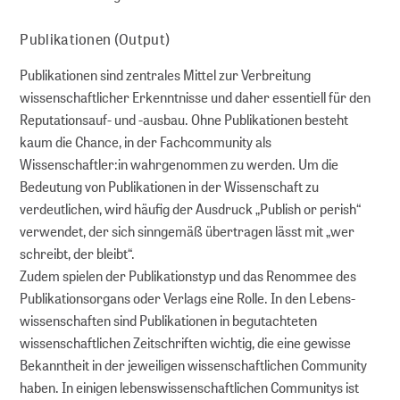
Dokumentieren
Publikationen (Output)
Publikationen sind zentrales Mittel zur Verbreitung
Referenzieren und finden
wissenschaftlicher Erkenntnisse und daher essentiell für den
Reputationsauf- und -ausbau. Ohne Publikationen besteht
Publizieren
kaum die Chance, in der Fachcommunity als
Wissenschaftler:in wahrgenommen zu werden. Um die
Archivieren
Bedeutung von Publikationen in der Wissenschaft zu
verdeutlichen, wird häufig der Ausdruck „Publish or perish“
Suchen und nutzen
verwendet, der sich sinngemäß übertragen lässt mit „wer
schreibt, der bleibt“.
DIGITALE LANGZEITARCHIVIERUNG
Zudem spielen der Publikationstyp und das Renommee des
Publikationsorgans oder Verlags eine Rolle. In den Lebens­
wissen­schaften sind Publikationen in begutachteten
Strategische Langzeitarchivierung an
wissenschaftlichen Zeitschriften wichtig, die eine gewisse
ZB MED
Bekanntheit in der jeweiligen wissenschaftlichen Community
haben. In einigen lebenswissenschaftlichen Communitys ist