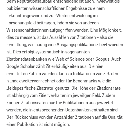
Beim Reputationsaufbau entscheidend ist auch, inwieweit die
Für die Leibniz-Gemeinschaft
publizierten wissenschaftlichen Ergebnisse zu einem
Erkenntnisgewinn und zur Weiterentwicklung im
DOI-Service
Forschungsfeld beitragen, indem sie von anderen
Wissenschaftler:innen aufgegriffen werden. Eine Möglichkeit,
dies zu messen, ist das Auszählen von Zitationen – also die
Ermittlung, wie häufig eine Ausgangspublikation zitiert worden
ist. Dies erfolgt systematisch in sogenannten
Zitationsdatenbanken wie Web of Science oder Scopus. Auch
Google Scholar zählt Zitierhäufigkeiten aus. Die hier
ermittelten Zahlen werden dann zu Indikatoren wie z.B. dem
h-Index weiterverrechnet oder für Benchmarks wie die
„feldspezifische Zitatrate“ genutzt. Die Höhe der Zitationsrate
ist abhängig vom Zitierverhalten im jeweiligen Feld. Zudem
können Zitationsraten nur für Publikationen ausgewertet
werden, die in entsprechenden Datenbanken enthalten sind.
Der Rückschluss von der Anzahl der Zitationen auf die Qualität
einer Publikation ist nicht möglich.