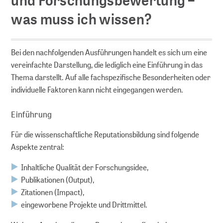
was muss ich wissen?
Serien
Policy Serien
MAK Collection
Bei den nachfolgenden Ausführungen handelt es sich um eine
vereinfachte Darstellung, die lediglich eine Einführung in das
Thema darstellt. Auf alle fachspezifische Besonderheiten oder
Kongresse
individuelle Faktoren kann nicht eingegangen werden.
Kongresse Übersicht
Einführung
Forschungsdaten
Für die wissenschaftliche Reputationsbildung sind folgende
Aspekte zentral:
Repositorien
Inhaltliche Qualität der Forschungsidee,
Fachrepositorium Lebenswissenschaften
Publikationen (Output),
Publizieren im Fachrepositorium
Zitationen (Impact),
eingeworbene Projekte und Drittmittel.