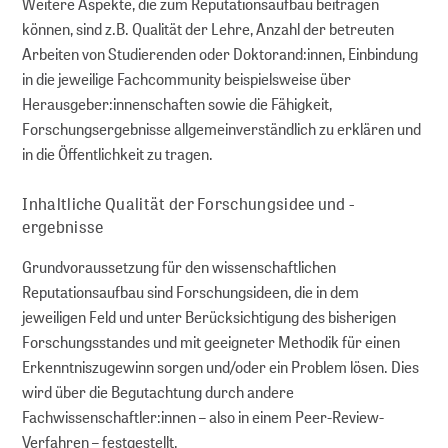
Weitere Aspekte, die zum Reputationsaufbau beitragen
BERATEN
können, sind z.B. Qualität der Lehre, Anzahl der betreuten
Arbeiten von Studierenden oder Doktorand:innen, Einbindung
in die jeweilige Fachcommunity beispielsweise über
Leitfäden
Herausgeber:innenschaften sowie die Fähigkeit,
Forschungsergebnisse allgemeinverständlich zu erklären und
FAQs
in die Öffentlichkeit zu tragen.
Workshops
Inhaltliche Qualität der Forschungsidee und -
ergebnisse
Online-Seminare
Grundvoraussetzung für den wissenschaftlichen
Reputationsaufbau sind Forschungsideen, die in dem
Persönliche Beratung
jeweiligen Feld und unter Berücksichtigung des bisherigen
Forschungsstandes und mit geeigneter Methodik für einen
FORSCHUNGSDATENMANAGEMENT
Erkenntniszugewinn sorgen und/oder ein Problem lösen. Dies
wird über die Begutachtung durch andere
Fachwissenschaftler:innen – also in einem Peer-Review-
Planen
Verfahren – festgestellt.