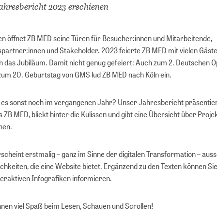
hresbericht 2023 erschienen
en öffnet ZB MED seine Türen für Besucher:innen und Mitarbeitende,
partner:innen und Stakeholder. 2023 feierte ZB MED mit vielen Gäst
n das Jubiläum. Damit nicht genug gefeiert: Auch zum 2. Deutschen 
 zum 20. Geburtstag von GMS lud ZB MED nach Köln ein.
es sonst noch im vergangenen Jahr? Unser Jahresbericht präsentie
s ZB MED, blickt hinter die Kulissen und gibt eine Übersicht über Proje
nnen.
cheint erstmalig – ganz im Sinne der digitalen Transformation – auss
chkeiten, die eine Website bietet. Ergänzend zu den Texten können Si
teraktiven Infografiken informieren.
hnen viel Spaß beim Lesen, Schauen und Scrollen!