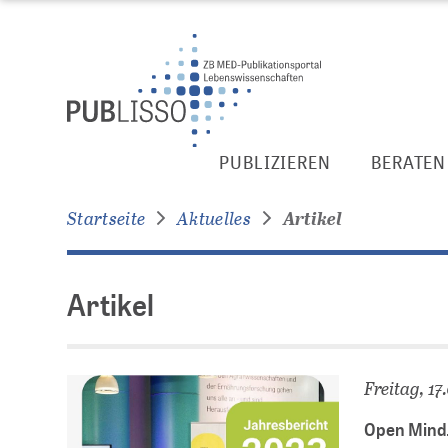
Zur
Zum
Seitennavigation
Inhalt
springen
springen
Artikel
PUBLIZIEREN
BERATEN
Startseite
Aktuelles
Artikel
Artikel
Freitag, 17
Open Mind.