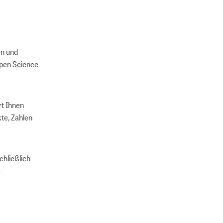
en und
Open Science
rt Ihnen
kte, Zahlen
chließlich
e