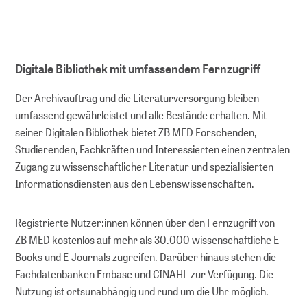
Dokumentieren
Referenzieren und finden
Digitale Bibliothek mit umfassendem Fernzugriff
Der Archivauftrag und die Literaturversorgung bleiben
Publizieren
umfassend gewährleistet und alle Bestände erhalten. Mit
seiner Digitalen Bibliothek bietet ZB MED Forschenden,
Archivieren
Studierenden, Fachkräften und Interessierten einen zentralen
Zugang zu wissenschaftlicher Literatur und spezialisierten
Suchen und nutzen
Informationsdiensten aus den Lebenswissenschaften.
DIGITALE LANGZEITARCHIVIERUNG
Registrierte Nutzer:innen können über den Fernzugriff von
ZB MED kostenlos auf mehr als 30.000 wissenschaftliche E-
Strategische Langzeitarchivierung an
Books und E-Journals zugreifen. Darüber hinaus stehen die
ZB MED
Fachdatenbanken Embase und CINAHL zur Verfügung. Die
Nutzung ist ortsunabhängig und rund um die Uhr möglich.