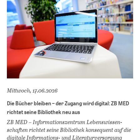
Serien
Policy Serien
MAK Collection
Kongresse
Kongresse Übersicht
Forschungsdaten
Mittwoch, 17.06.2026
Repositorien
Die Bücher bleiben – der Zugang wird digital: ZB MED
richtet seine Bibliothek neu aus
Fachrepositorium Lebenswissenschaften
Publizieren im Fachrepositorium
ZB MED – Infor­mations­zentrum Lebens­wissen­
schaften richtet seine Bibliothek konsequent auf die
digitale Informations- und Literaturversorgung