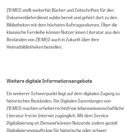
Erhaltungsplanung
ZB MED stellt weiterhin Bücher und Zeitschriften für den
Dokumentlieferdienst subito bereit und gehört dort zu den
dLZA Metadaten
Bibliotheken mit dem höchsten Auftragsvolumen. Über die
klassische Fernleihe können Nutzer:innen Literatur aus den
Partner
Beständen von ZB MED auch in Zukunft über ihre
Heimatbibliotheken bestellen.
WIR FÜR SIE
Über uns
Weitere digitale Informationsangebote
Über GMS
Ein weiterer Schwerpunkt liegt auf dem digitalen Zugang zu
historischen Beständen. Die Digitalen Sammlungen von
Kooperationen
ZB MED machen urheberrechtsfreie lebenswissenschaftliche
Literatur frei im Internet zugänglich. Mit dem Service
Vorträge und Workshops
Digitalisierung on Demand
können Nutzende zudem gezielt
Digitalisierungsaufträge für historische oder schwer