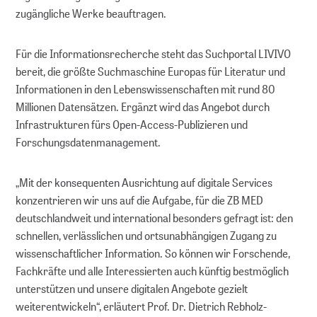
Für die Leibniz-Gemeinschaft
zugängliche Werke beauftragen.
DOI-Service
Für die Informationsrecherche steht das Suchportal LIVIVO
bereit, die größte Suchmaschine Europas für Literatur und
Informationen in den Lebenswissenschaften mit rund 80
Millionen Datensätzen. Ergänzt wird das Angebot durch
Infrastrukturen fürs Open-Access-Publizieren und
Forschungs­daten­manage­ment.
„Mit der konsequenten Ausrichtung auf digitale Services
konzentrieren wir uns auf die Aufgabe, für die ZB MED
deutschlandweit und international besonders gefragt ist: den
schnellen, verlässlichen und ortsunabhängigen Zugang zu
wissenschaftlicher Information. So können wir Forschende,
Fachkräfte und alle Interessierten auch künftig bestmöglich
unterstützen und unsere digitalen Angebote gezielt
weiterentwickeln“, erläutert Prof. Dr. Dietrich Rebholz-