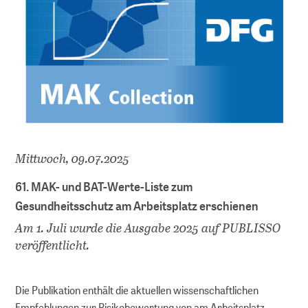
Serien
Policy Serien
MAK Collection
Kongresse
Kongresse Übersicht
Mittwoch, 09.07.2025
Forschungsdaten
61. MAK- und BAT-Werte-Liste zum
Gesundheitsschutz am Arbeitsplatz erschienen
Repositorien
Am 1. Juli wurde die Ausgabe 2025 auf PUBLISSO
veröffentlicht.
Fachrepositorium Lebenswissenschaften
Publizieren im Fachrepositorium
Die Publikation enthält die aktuellen wissenschaftlichen
Empfehlungen zur Risikobewertung von am Arbeitsplatz