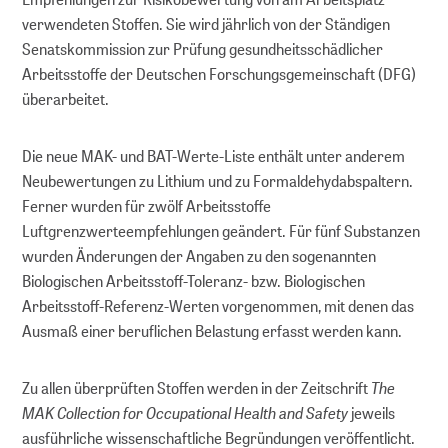
BERATEN
verwendeten Stoffen. Sie wird jährlich von der Ständigen
Senatskommission zur Prüfung gesundheitsschädlicher
Arbeitsstoffe der Deutschen Forschungsgemeinschaft (DFG)
Leitfäden
überarbeitet.
FAQs
Die neue MAK- und BAT-Werte-Liste enthält unter anderem
Neubewertungen zu Lithium und zu Formaldehydabspaltern.
Workshops
Ferner wurden für zwölf Arbeitsstoffe
Luftgrenzwerteempfehlungen geändert. Für fünf Substanzen
Online-Seminare
wurden Änderungen der Angaben zu den sogenannten
Biologischen Arbeitsstoff-Toleranz- bzw. Biologischen
Persönliche Beratung
Arbeitsstoff-Referenz-Werten vorgenommen, mit denen das
Ausmaß einer beruflichen Belastung erfasst werden kann.
FORSCHUNGSDATENMANAGEMENT
The
Zu allen überprüften Stoffen werden in der Zeitschrift
MAK Collection for Occupational Health and Safety
jeweils
Planen
ausführliche wissenschaftliche Begründungen veröffentlicht.