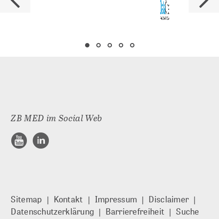
Erhaltungsplanung
dLZA Metadaten
Partner
WIR FÜR SIE
Über uns
ZB MED im Social Web
Über GMS
Kooperationen
Vorträge und Workshops
Sitemap
Kontakt
Impressum
Disclaimer
Datenschutzerklärung
Barrierefreiheit
Suche