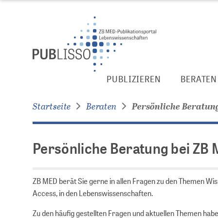
Zur
Zum
Seitennavigation
Inhalt
springen
springen
Persönliche
PUBLIZIEREN
BERATEN
Beratung
bei
Startseite
Beraten
Persönliche Beratun
ZB MED
Persönliche Beratung bei ZB
ZB MED berät Sie gerne in allen Fragen zu den Themen Wis
Access, in den Lebens­wissen­schaften.
Zu den häufig gestellten Fragen und aktuellen Themen hab