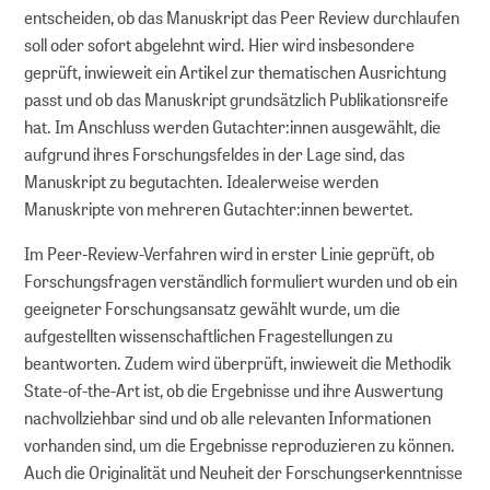
entscheiden, ob das Manuskript das Peer Review durchlaufen
BERATEN
soll oder sofort abgelehnt wird. Hier wird insbesondere
geprüft, inwieweit ein Artikel zur thematischen Ausrichtung
Leitfäden
passt und ob das Manuskript grundsätzlich Publikationsreife
hat. Im Anschluss werden Gutachter:innen ausgewählt, die
FAQs
aufgrund ihres Forschungsfeldes in der Lage sind, das
Manuskript zu begutachten. Idealerweise werden
Manuskripte von mehreren Gutachter:innen bewertet.
Workshops
Im Peer-Review-Verfahren wird in erster Linie geprüft, ob
Online-Seminare
Forschungsfragen verständlich formuliert wurden und ob ein
geeigneter Forschungsansatz gewählt wurde, um die
Persönliche Beratung
aufgestellten wissenschaftlichen Fragestellungen zu
beantworten. Zudem wird überprüft, inwieweit die Methodik
State-of-the-Art ist, ob die Ergebnisse und ihre Auswertung
FORSCHUNGSDATENMANAGEMENT
nachvollziehbar sind und ob alle relevanten Informationen
vorhanden sind, um die Ergebnisse reproduzieren zu können.
Planen
Auch die Originalität und Neuheit der Forschungs­erkennt­nisse