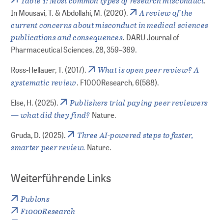
Table 1: Most common types of research misconduct
.
A review of the
In Mousavi, T. & Abdollahi, M. (2020).
current concerns about misconduct in medical sciences
publications and consequences
. DARU Journal of
Pharmaceutical Sciences, 28, 359–369.
What is open peer review? A
Ross-Hellauer, T. (2017).
systematic review
. F1000Research, 6(588).
Publishers trial paying peer reviewers
Else, H. (2025).
— what did they find?
Nature.
Three AI-powered steps to faster,
Gruda, D. (2025).
smarter peer review.
Nature.
Weiterführende Links
Publons
F1000Research