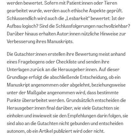
werden bewertet. Sofern mit Patient:innen oder Tieren
Dokumentieren
gearbeitet wurde, werden auch ethische Aspekte geprüft.
Schlussendlich wird auch die „Lesbarkeit“ bewertet: Ist der
Aufbau logisch? Sind die Schlussfolgerungen nachvollziehbar?
Referenzieren und finden
Darüber hinaus erhalten Autor:innen nützliche Hinweise zur
Verbesserung ihres Manuskripts.
Publizieren
Die Gutachter:innen erstellen ihre Bewertung meist anhand
Archivieren
eines Fragebogens oder Checkliste und senden ihre
Unterlagen zurück an die Herausgeber:innen. Auf dieser
Grundlage erfolgt die abschließende Entscheidung, ob ein
Suchen und nutzen
Manuskript angenommen oder abgelehnt, beziehungsweise
unter der Maßgabe angenommen wird, dass bestimmte
DIGITALE LANGZEITARCHIVIERUNG
Punkte überarbeitet werden. Grundsätzlich entscheiden die
Herausgeber:innen final darüber, wie viele Gutachten sie
Strategische Langzeitarchivierung an
einholen und inwieweit sie den Empfehlungen darin folgen, sie
ZB MED
sind also an die Gutachten nicht gebunden und entscheiden
autonom, ob ein Artikel publiziert wird oder nicht.