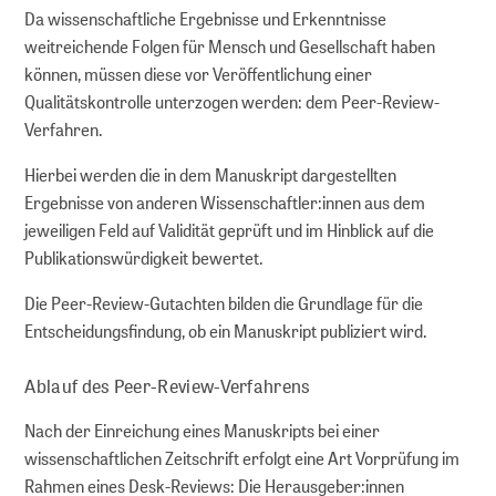
Da wissenschaftliche Ergebnisse und Erkenntnisse
Serien
weitreichende Folgen für Mensch und Gesellschaft haben
können, müssen diese vor Veröffentlichung einer
Policy Serien
MAK Collection
Qualitätskontrolle unterzogen werden: dem Peer-Review-
Verfahren.
Hierbei werden die in dem Manuskript dargestellten
Kongresse
Ergebnisse von anderen Wissenschaftler:innen aus dem
Kongresse Übersicht
jeweiligen Feld auf Validität geprüft und im Hinblick auf die
Publikationswürdigkeit bewertet.
Forschungsdaten
Die Peer-Review-Gutachten bilden die Grundlage für die
Entscheidungsfindung, ob ein Manuskript publiziert wird.
Repositorien
Ablauf des Peer-Review-Verfahrens
Fachrepositorium Lebenswissenschaften
Publizieren im Fachrepositorium
Nach der Einreichung eines Manuskripts bei einer
wissenschaftlichen Zeitschrift erfolgt eine Art Vorprüfung im
Rahmen eines Desk-Reviews: Die Herausgeber:innen