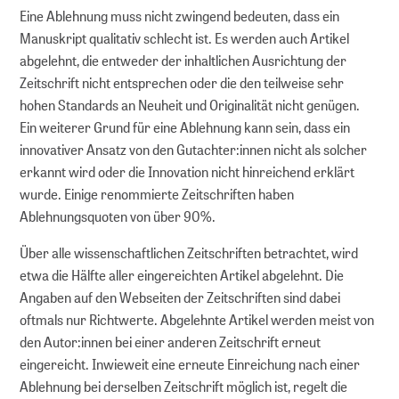
Erhaltungsplanung
Eine Ablehnung muss nicht zwingend bedeuten, dass ein
Manuskript qualitativ schlecht ist. Es werden auch Artikel
dLZA Metadaten
abgelehnt, die entweder der inhaltlichen Ausrichtung der
Zeitschrift nicht entsprechen oder die den teilweise sehr
Partner
hohen Standards an Neuheit und Originalität nicht genügen.
Ein weiterer Grund für eine Ablehnung kann sein, dass ein
innovativer Ansatz von den Gutachter:innen nicht als solcher
WIR FÜR SIE
erkannt wird oder die Innovation nicht hinreichend erklärt
wurde. Einige renommierte Zeitschriften haben
Über uns
Ablehnungsquoten von über 90%.
Über alle wissenschaftlichen Zeitschriften betrachtet, wird
Über GMS
etwa die Hälfte aller eingereichten Artikel abgelehnt. Die
Angaben auf den Webseiten der Zeitschriften sind dabei
Kooperationen
oftmals nur Richtwerte. Abgelehnte Artikel werden meist von
den Autor:innen bei einer anderen Zeitschrift erneut
Vorträge und Workshops
eingereicht. Inwieweit eine erneute Einreichung nach einer
Ablehnung bei derselben Zeitschrift möglich ist, regelt die