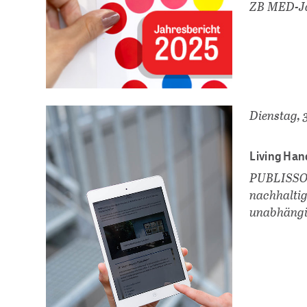
ZB MED-Ja
Dienstag, 
Living Han
PUBLISSO u
nachhaltig
unabhängi