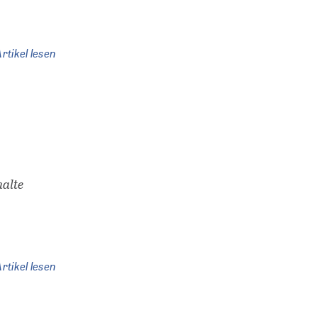
rtikel lesen
halte
rtikel lesen