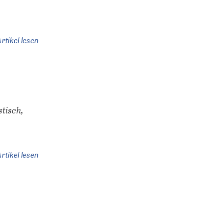
rtikel lesen
tisch,
rtikel lesen