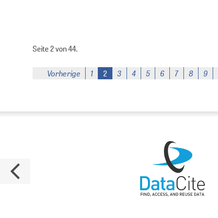
Seite 2 von 44.
Vorherige
1
3
4
5
6
7
8
9
2